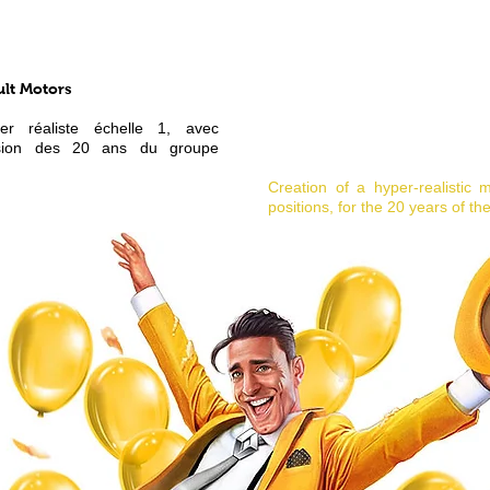
lt Motors
er réaliste échelle 1, avec
ccasion des 20 ans du groupe
Creation of a hyper-realistic m
positions, for the 20 years of 