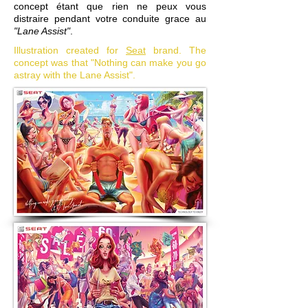
concept étant que rien ne peux vous
distraire pendant votre conduite grace au
"Lane Assist"
.
Illustration created for
Seat
brand. The
concept was that "Nothing can make you go
astray with the Lane Assist".