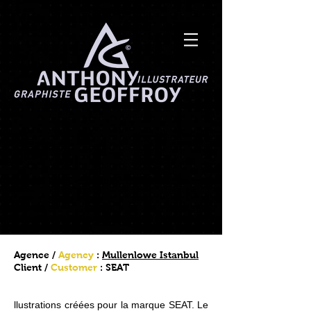
SEAT
< Retour / Back
Agence /
Agency
:
Mullenlowe Istanbul
Client /
Customer
: SEAT
llustrations créées pour la marque SEAT. Le