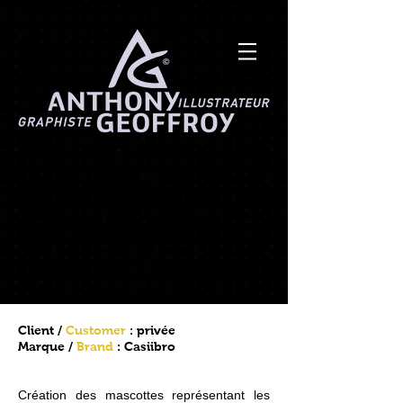
MASCOTTE Casiibro
< Retour / Back
Client /
Customer
: privée
Marque /
Brand
: Casiibro
Création des mascottes représentant les